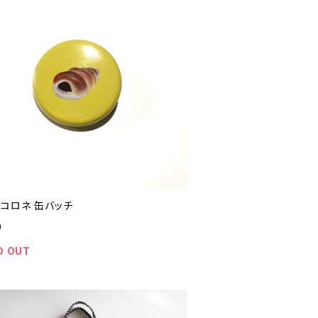
ココロネ 缶バッチ
0
D OUT