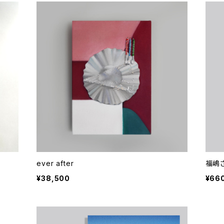
ever after
福嶋
¥38,500
¥66