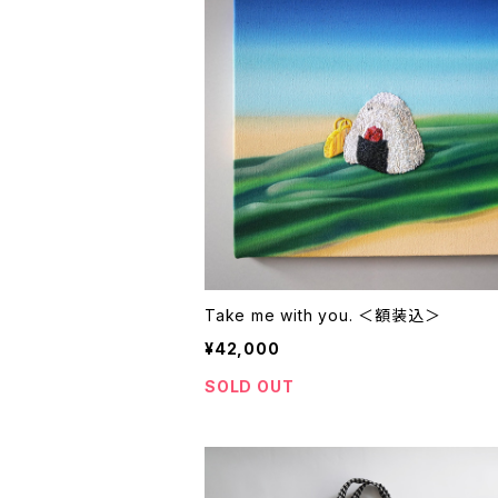
Take me with you. ＜額装込＞
¥42,000
SOLD OUT