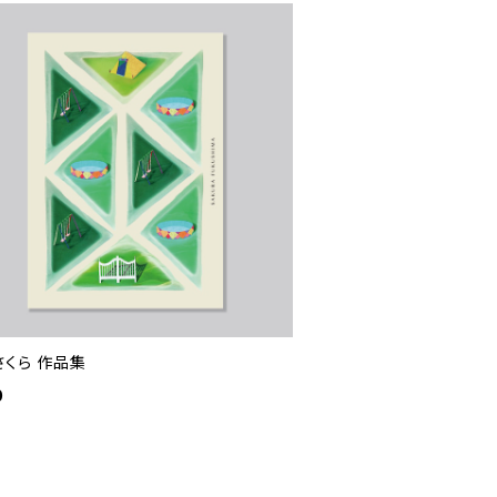
さくら 作品集
0