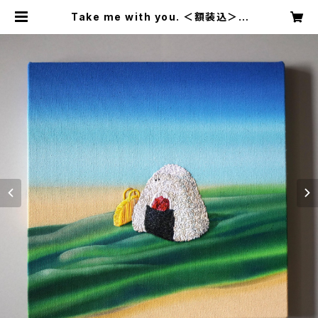
Take me with you. ＜額装込＞ |
sakurafukushima