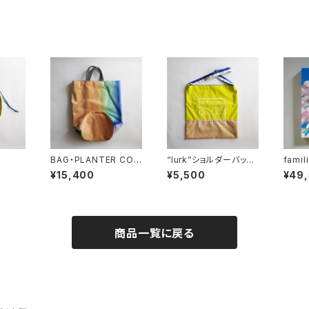
BAG・PLANTER COV
“lurk”ショルダーバッグ
famili
ER / ブリ
<A>
¥15,400
¥5,500
¥49
商品一覧に戻る