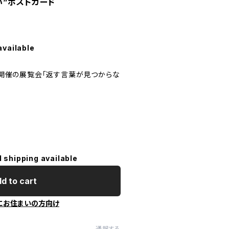
い”ポストカード
available
0日開催の展覧会「返す言葉が見つからな
紙
l shipping available
d to cart
にお住まいの方向け
通報する