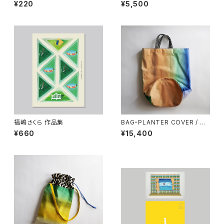
ード
¥220
¥5,500
福嶋さくら 作品集
BAG・PLANTER COVER / ブ
リ
¥660
¥15,400