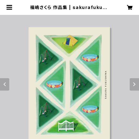
福嶋さくら 作品集 | sakurafukush
ima