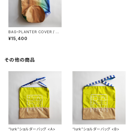
BAG・PLANTER COVER / ブ
リ
¥15,400
その他の商品
“lurk”ショルダーバッグ <A>
“lurk”ショルダーバッグ <B>