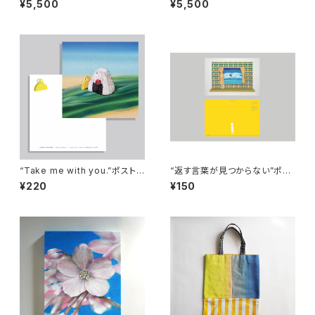
¥5,500
¥5,500
“Take me with you.”ポストカ
“返す言葉が見つからない”ポス
ード
トカード
¥220
¥150