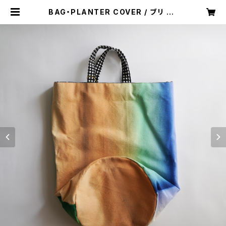
BAG・PLANTER COVER / ブリ | s
akurafukushima